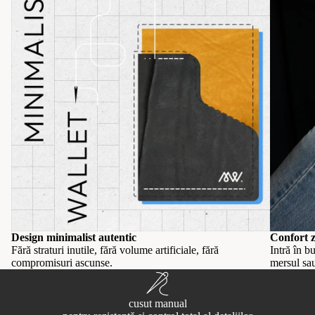
Design minimalist autentic
Confort z
Fără straturi inutile, fără volume artificiale, fără
Intră în b
compromisuri ascunse.
mersul sau
cusut manual