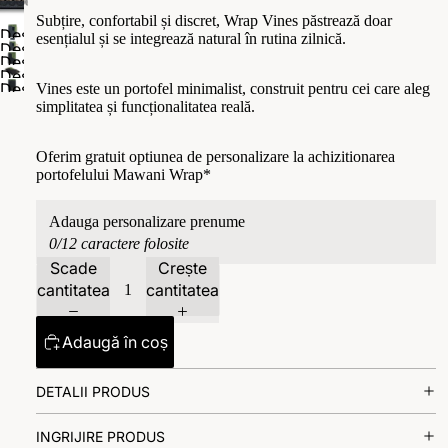
Subțire, confortabil și discret, Wrap Vines păstrează doar
Deschide
esențialul și se integrează natural în rutina zilnică.
Deschide
imaginea
Deschide
imaginea
Deschide
în
imaginea
Deschide
Vines este un portofel minimalist, construit pentru cei care aleg
în
imaginea
modul
în
simplitatea și funcționalitatea reală.
imaginea
modul
în
ecran
modul
în
ecran
modul
complet
ecran
modul
Oferim gratuit optiunea de personalizare la achizitionarea
complet
ecran
complet
portofelului Mawani Wrap*
ecran
complet
complet
0/12 caractere folosite
Scade
Crește
cantitatea
cantitatea
Adaugă în coș
DETALII PRODUS
INGRIJIRE PRODUS