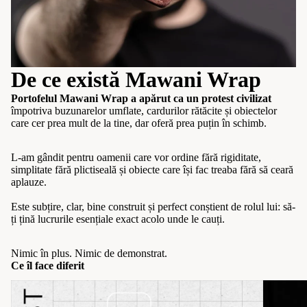
De ce există Mawani Wrap
Portofelul Mawani Wrap a apărut ca un protest civilizat
împotriva buzunarelor umflate, cardurilor rătăcite și obiectelor
care cer prea mult de la tine, dar oferă prea puțin în schimb.
L-am gândit pentru oamenii care vor ordine fără rigiditate,
simplitate fără plictiseală și obiecte care își fac treaba fără să ceară
aplauze.
Este subțire, clar, bine construit și perfect conștient de rolul lui: să-
ți țină lucrurile esențiale exact acolo unde le cauți.
Nimic în plus. Nimic de demonstrat.
Ce îl face diferit