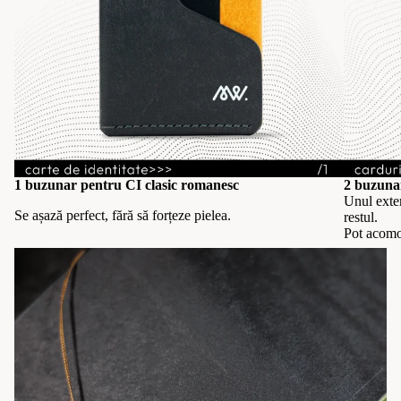
1 buzunar pentru CI clasic romanesc
2 buzunar
Unul exter
Se așază perfect, fără să forțeze pielea.
restul.
Pot acomo