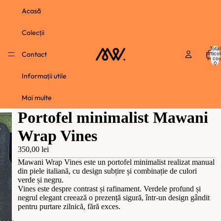
Acasă
Colecții
Total
Contact
artico
în coș
0
Informații utile
Mai multe
Portofel minimalist Mawani
Wrap Vines
350,00 lei
Mawani Wrap Vines este un portofel minimalist realizat manual
din piele italiană, cu design subțire și combinație de culori
verde și negru.
Vines este despre contrast și rafinament. Verdele profund și
negrul elegant creează o prezență sigură, într-un design gândit
pentru purtare zilnică, fără exces.