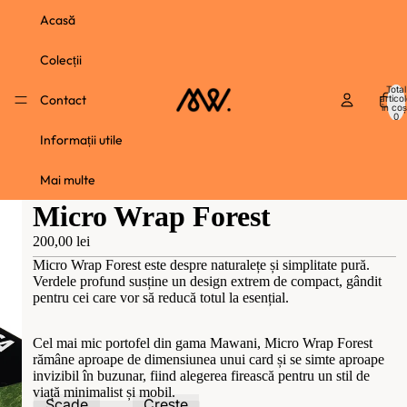
Acasă
Colecții
Total
Contact
artico
în coș
0
Informații utile
Mai multe
Micro Wrap Forest
200,00 lei
Micro Wrap Forest este despre naturalețe și simplitate pură.
Verdele profund susține un design extrem de compact, gândit
pentru cei care vor să reducă totul la esențial.
Cel mai mic portofel din gama Mawani, Micro Wrap Forest
rămâne aproape de dimensiunea unui card și se simte aproape
invizibil în buzunar, fiind alegerea firească pentru un stil de
viață minimalist și mobil.
Scade
Crește