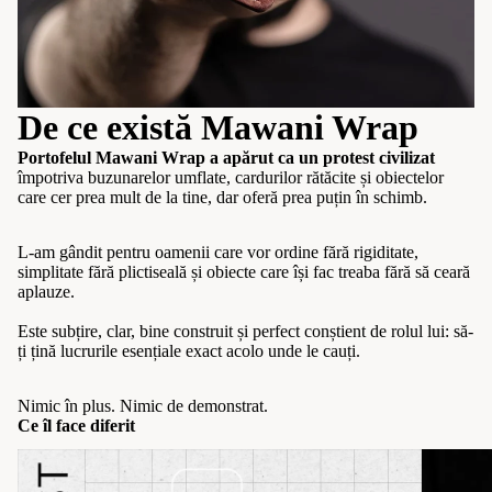
De ce există Mawani Wrap
Portofelul Mawani Wrap a apărut ca un protest civilizat
împotriva buzunarelor umflate, cardurilor rătăcite și obiectelor
care cer prea mult de la tine, dar oferă prea puțin în schimb.
L-am gândit pentru oamenii care vor ordine fără rigiditate,
simplitate fără plictiseală și obiecte care își fac treaba fără să ceară
aplauze.
Este subțire, clar, bine construit și perfect conștient de rolul lui: să-
ți țină lucrurile esențiale exact acolo unde le cauți.
Nimic în plus. Nimic de demonstrat.
Ce îl face diferit