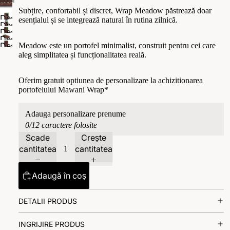
Subțire, confortabil și discret, Wrap Meadow păstrează doar
Deschide
esențialul și se integrează natural în rutina zilnică.
Deschide
imaginea
Deschide
imaginea
Deschide
în
imaginea
Deschide
Meadow este un portofel minimalist, construit pentru cei care
în
imaginea
modul
în
aleg simplitatea și funcționalitatea reală.
imaginea
modul
în
ecran
modul
în
ecran
modul
complet
ecran
modul
Oferim gratuit optiunea de personalizare la achizitionarea
complet
ecran
complet
portofelului Mawani Wrap*
ecran
complet
complet
0/12 caractere folosite
Scade
Crește
cantitatea
cantitatea
Adaugă în coș
DETALII PRODUS
INGRIJIRE PRODUS