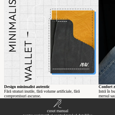
Design minimalist autentic
Confort z
Fără straturi inutile, fără volume artificiale, fără
Intră în b
compromisuri ascunse.
mersul sau
cusut manual