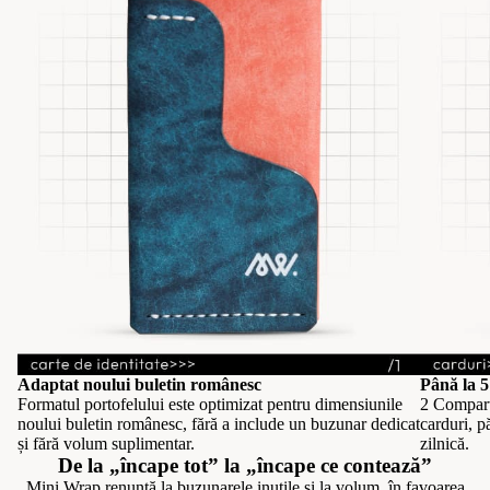
Adaptat noului buletin românesc
Până la 5
Formatul portofelului este optimizat pentru dimensiunile
2 Compart
noului buletin românesc, fără a include un buzunar dedicat
carduri, pă
și fără volum suplimentar.
zilnică.
De la
„încape tot”
la
„încape ce contează”
Mini Wrap renunță la buzunarele inutile și la volum, în favoarea