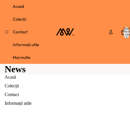
Acasă
Colecții
Total
Contact
artico
în coș
0
Informații utile
Mai multe
News
Acasă
Colecții
Contact
Informații utile