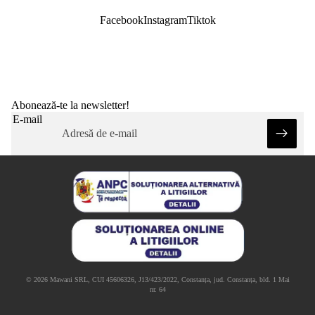
Facebook
Instagram
Tiktok
Abonează-te la newsletter!
E-mail
© 2026 Mawani SRL, CUI 45606326, J13/423/2022, Constanța, jud. Constanța, bld. 1 Mai
nr. 64